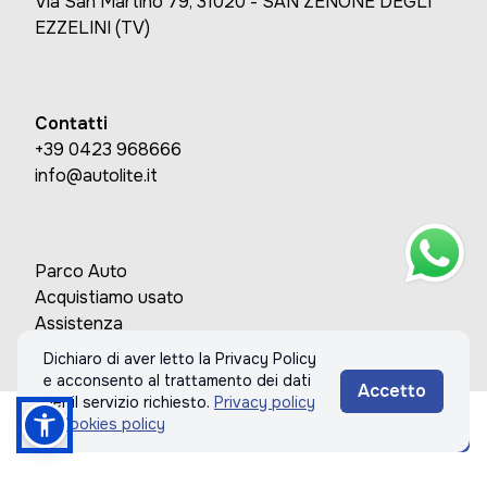
Via San Martino 79, 31020 - SAN ZENONE DEGLI
EZZELINI (TV)
Contatti
+39 0423 968666
info@autolite.it
Parco Auto
Acquistiamo usato
Assistenza
Contatti
Dichiaro di aver letto la Privacy Policy
e acconsento al trattamento dei dati
Accetto
per il servizio richiesto.
Privacy policy
& Cookies policy
Chiama
Informazioni
© 2026 AUTOLITE INTERNATIONAL SRL. Tutti i diritti riservati.
Privacy policy & Cookies policy