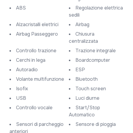
ABS
Regolazione elettrica
sedili
Alzacristalli elettrici
Airbag
Airbag Passeggero
Chiusura
centralizzata
Controllo trazione
Trazione integrale
Cerchi in lega
Boardcomputer
Autoradio
ESP
Volante multifunzione
Bluetooth
Isofix
Touch screen
USB
Luci diurne
Controllo vocale
Start/Stop
Automatico
Sensori di parcheggio
Sensore di pioggia
anteriori