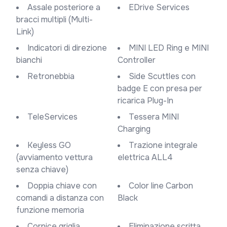
Assale posteriore a
eDrive Services
bracci multipli (Multi-
Link)
Indicatori di direzione
MINI LED Ring e MINI
bianchi
Controller
Retronebbia
Side Scuttles con
badge E con presa per
ricarica Plug-In
TeleServices
Tessera MINI
Charging
Keyless GO
Trazione integrale
(avviamento vettura
elettrica ALL4
senza chiave)
Doppia chiave con
Color line Carbon
comandi a distanza con
Black
funzione memoria
Cornice griglia
Eliminazione scritta