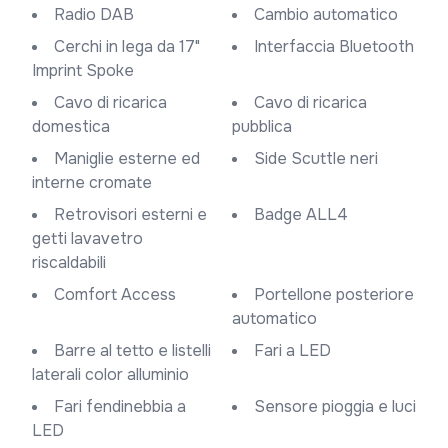
Radio DAB
Cambio automatico
Cerchi in lega da 17"
Interfaccia Bluetooth
Imprint Spoke
Cavo di ricarica
Cavo di ricarica
domestica
pubblica
Maniglie esterne ed
Side Scuttle neri
interne cromate
Retrovisori esterni e
Badge ALL4
getti lavavetro
riscaldabili
Comfort Access
Portellone posteriore
automatico
Barre al tetto e listelli
Fari a LED
laterali color alluminio
Fari fendinebbia a
Sensore pioggia e luci
LED