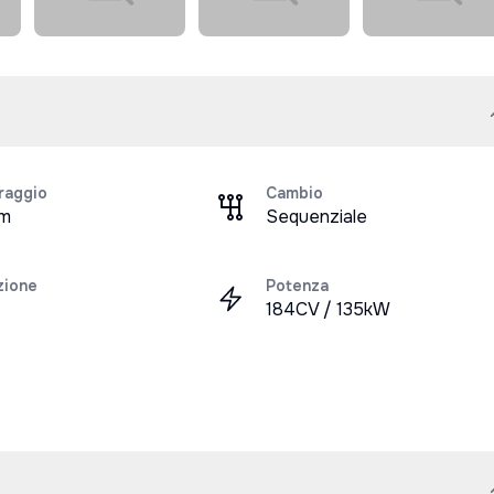
raggio
Cambio
km
Sequenziale
zione
Potenza
184CV / 135kW