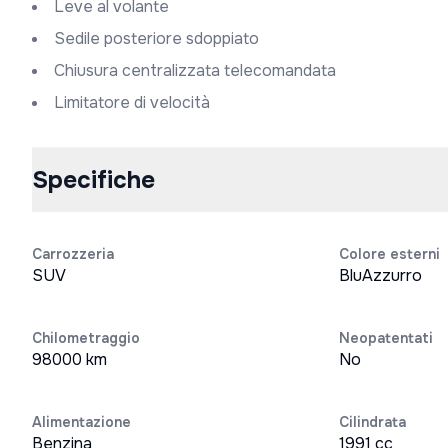
Leve al volante
Sedile posteriore sdoppiato
Chiusura centralizzata telecomandata
Limitatore di velocità
Specifiche
Carrozzeria
Colore esterni
SUV
BluAzzurro
Chilometraggio
Neopatentati
98000 km
No
Alimentazione
Cilindrata
Benzina
1991 cc