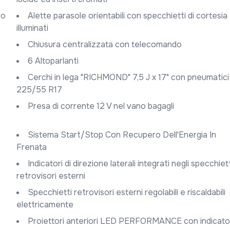
Alette parasole orientabili con specchietti di cortesia
illuminati
Chiusura centralizzata con telecomando
6 Altoparlanti
Cerchi in lega "RICHMOND" 7,5 J x 17" con pneumatici
225/55 R17
Presa di corrente 12 V nel vano bagagli
Sistema Start/Stop Con Recupero Dell'Energia In
Frenata
Indicatori di direzione laterali integrati negli specchietti
retrovisori esterni
Specchietti retrovisori esterni regolabili e riscaldabili
elettricamente
Proiettori anteriori LED PERFORMANCE con indicatori