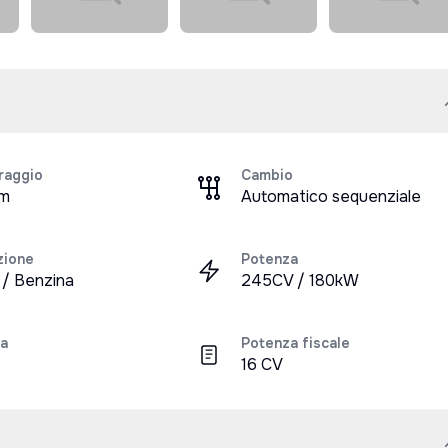
raggio
Cambio
km
Automatico sequenziale
zione
Potenza
a / Benzina
245CV / 180kW
a
Potenza fiscale
16 CV