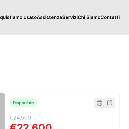
quistiamo usato
Assistenza
Servizi
Chi Siamo
Contatti
Disponibile
€24.500
€22.600