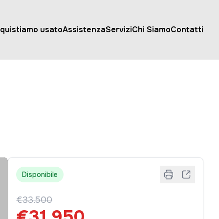
quistiamo usato
Assistenza
Servizi
Chi Siamo
Contatti
Disponibile
€33.500
€31.950