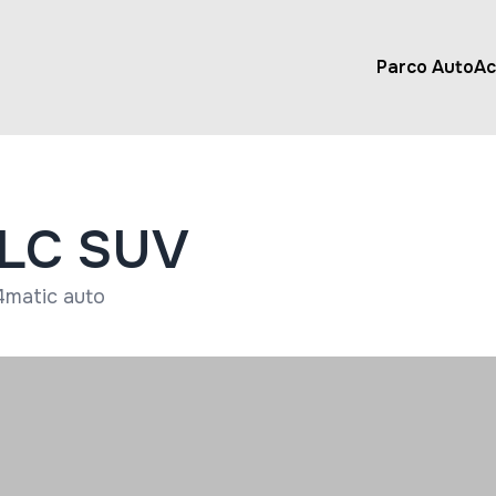
Parco Auto
Ac
GLC SUV
4matic auto