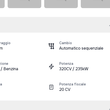
raggio
Cambio
km
Automatico sequenziale
zione
Potenza
a / Benzina
320CV / 235kW
a
Potenza fiscale
20 CV